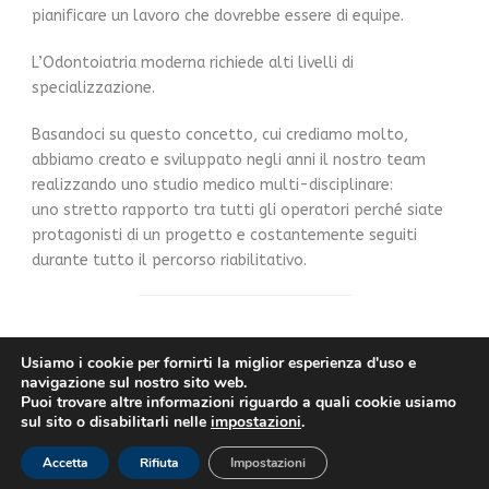
pianificare un lavoro che dovrebbe essere di equipe.
L’Odontoiatria moderna richiede alti livelli di
specializzazione.
Basandoci su questo concetto, cui crediamo molto,
abbiamo creato e sviluppato negli anni il nostro team
realizzando uno studio medico multi-disciplinare:
uno stretto rapporto tra tutti gli operatori perché siate
protagonisti di un progetto e costantemente seguiti
durante tutto il percorso riabilitativo.
Usiamo i cookie per fornirti la miglior esperienza d'uso e
2018 @ Studio Dentistico Montanari di Mario Montanari &
navigazione sul nostro sito web.
C. S.A.S. | Direttore Sanitario dott. Mario Montanari, Medico
Puoi trovare altre informazioni riguardo a quali cookie usiamo
Chirurgo Odontoiatra | Contrà Vescovado, 8 - 36100
sul sito o disabilitarli nelle
impostazioni
.
Vicenza (VI) | P.IVA/C.F. 04074250244 |
Privacy e cookie
Accetta
Rifiuta
Impostazioni
policy