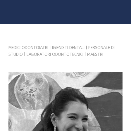
MEDICI ODONTOIATRI
|
IGIENISTI DENTALI
|
PERSONALE DI
STUDIO
|
LABORATORI ODONTOTECNICI
|
MAESTRI