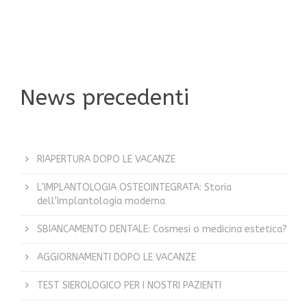
News precedenti
L’implantologia moderna muove i
suoi primi passi in Svezia a metà del
secolo scorso con la scoperta da
parte di Per-Ingvar Brånemark,
RIAPERTURA DOPO LE VACANZE
professore di Anatomia
L’IMPLANTOLOGIA OSTEOINTEGRATA: Storia
dell’Università di Göteborg, della
dell’Implantologia moderna
peculiare capacità di integrazione
nell’osso da parte del titanio. Come
SBIANCAMENTO DENTALE: Cosmesi o medicina estetica?
spesso avviene nella scienza, si
AGGIORNAMENTI DOPO LE VACANZE
trattò di una scoperta casuale.
TEST SIEROLOGICO PER I NOSTRI PAZIENTI
Mentre si dedicava allo studio degli