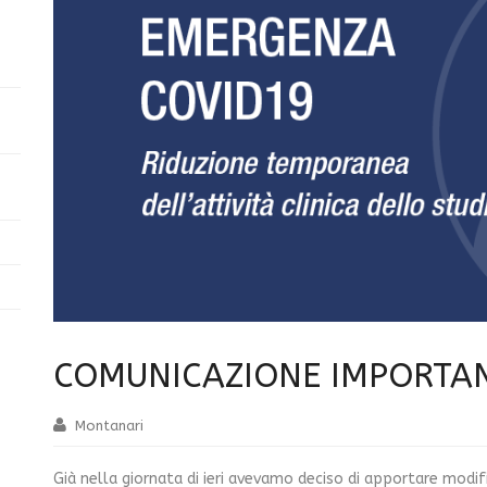
COMUNICAZIONE IMPORTA
Montanari
Già nella giornata di ieri avevamo deciso di apportare modif