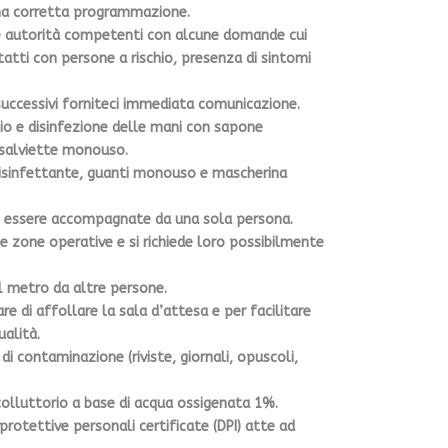
na corretta programmazione.
le autorità competenti con alcune domande cui
tatti con persone a rischio, presenza di sintomi
successivi forniteci immediata comunicazione.
ggio e disinfezione delle mani con sapone
e salviette monouso.
 disinfettante, guanti monouso e mascherina
o essere accompagnate da una sola persona.
e zone operative e si richiede loro possibilmente
 metro da altre persone.
 di affollare la sala d’attesa e per facilitare
alità.
 di contaminazione (riviste, giornali, opuscoli,
 colluttorio a base di acqua ossigenata 1%.
rotettive personali certificate (DPI) atte ad