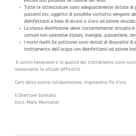
evitare una possibile diffusione del virus.
Tutte le attrezzature sono adeguatamente dotate di pr
pulsanti etc. oggetto di possibile contatto vengono de
disinfettanti a base di alcool o cloro ad azione virucida.
La stessa disinfezione viene costantemente attuata in s
comuni non operative (ripiani, maniglie, pulsantiere, ter
I nostri riuniti (le poltrone) sono dotati di dispositivi di i
trattamento dell’acqua con disinfettanti ad azione batte
Il vostro benessere e la qualità del trattamento sono nostr
nonostante le attuali difficoltà.
Certi della vostra collaborazione, ringraziamo fin d’ora.
Il Direttore Sanitario
Dott. Mario Montanari