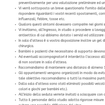
preventivamente per una valutazione preliminare ed u
Vi verrà sottoposto un breve questionario fornito dal
rispondere riguardanti i vostri recenti spostamenti, con
influenzali, febbre, tosse etc.
Qualora questi sintomi dovessero comparire nei giorni 
Vi invitiamo, all’ingresso, in studio a procedere a lava
antisettico di cui abbiamo dotato i servizi ed utilizzar
In sala d’attesa è a vostra disposizione inoltre un gel
chirurgica.
Bambini o pazienti che necessitano di supporto devon
Ad eventuali accompagnatori è interdetto l’accesso all
di non sostare in sala d’attesa.
Raccomandiamo di mantenere una distanza di almeno 1
Gli appuntamenti vengono organizzati in modo da evitare
tale obiettivo raccomandiamo a tutti la massima puntu
Dalla sala d’attesa sono stati eliminati possibili veicoli
colori e giochi per bambini etc.).
All’inizio della seduta verrete invitati a sciacquare con
Tutto il personale dello studio adotta rigorose misure p